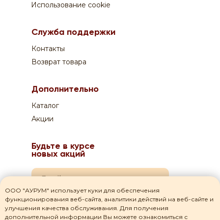
+7 831 210 02 82
Использование cookie
0
0
Оплата:
Служба поддержки
Курьеру по QR-коду или на сайте
Контакты
Возврат товара
Дополнительно
Каталог
Акции
Будьте в курсе
новых акций
ООО "АУРУМ" использует куки для обеспечения
функционирования веб-сайта, аналитики действий на веб-сайте и
Я даю согласие на
обработку своих персональных данных
улучшения качества обслуживания. Для получения
дополнительной информации Вы можете ознакомиться с