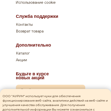
+7 831 210 02 82
Использование cookie
0
0
Оплата:
Служба поддержки
Курьеру по QR-коду или на сайте
Контакты
Возврат товара
Дополнительно
Каталог
Акции
Будьте в курсе
новых акций
ООО "АУРУМ" использует куки для обеспечения
функционирования веб-сайта, аналитики действий на веб-сайте и
Я даю согласие на
обработку своих персональных данных
улучшения качества обслуживания. Для получения
дополнительной информации Вы можете ознакомиться с