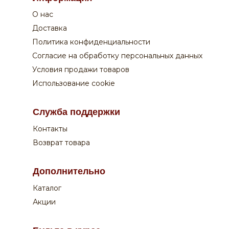
+7 908 762 44 09
О нас
Пн-Сб:
с 9-00 до 20-00
Вск:
с 9-00 до 19-00
Доставка
Время доставки - уточняйте у оператора
Политика конфиденциальности
Согласие на обработку персональных данных
Поддержка покупателей:
Условия продажи товаров
+7 831 210 02 82
Использование cookie
Оплата:
Служба поддержки
Курьеру по QR-коду или на сайте
Контакты
Возврат товара
Дополнительно
Каталог
Акции