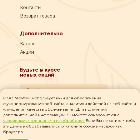
Контакты
Возврат товара
Дополнительно
Каталог
Акции
Будьте в курсе
новых акций
ООО "АУРУМ" использует куки для обеспечения
функционирования веб-сайта, аналитики действий на веб-сайте и
Я даю согласие на
обработку своих персональных данных
улучшения качества обслуживания. Для получения
дополнительной информации Вы можете ознакомиться с
Я прочитал(а) соглашение о
политике
условиями и принципами их обработки.
Если Вы не хотите, чтобы
конфиденциальности
и принимаю его
эти данные обрабатывались, отключите cookie в настройках
браузера.
Подписаться на рассылку