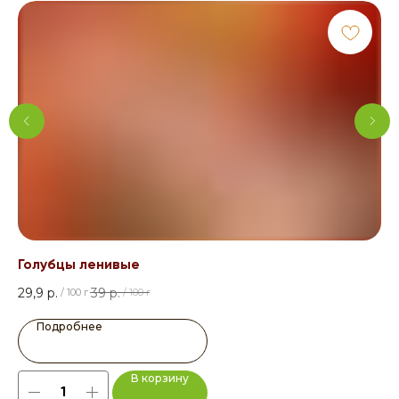
Голубцы ленивые
Су
29,9
р.
39
р.
7,5
/
100 г
/
100 г
Подробнее
В корзину