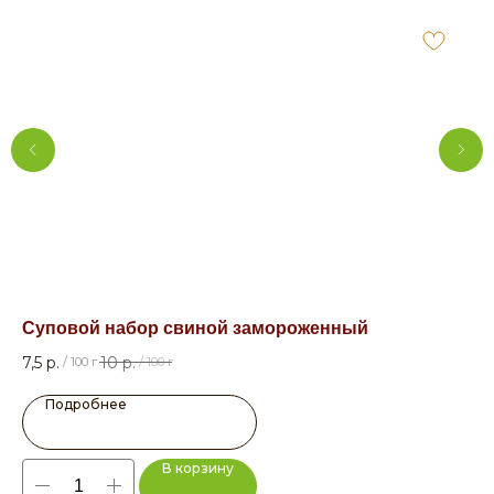
Суповой набор свиной замороженный
Со
7,5
р.
10
р.
14
/
100 г
/
100 г
Подробнее
В корзину