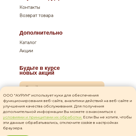
Контакты
Возврат товара
Дополнительно
Каталог
Акции
Будьте в курсе
новых акций
ООО "АУРУМ" использует куки для обеспечения
функционирования веб-сайта, аналитики действий на веб-сайте и
Я даю согласие на
обработку своих персональных данных
улучшения качества обслуживания. Для получения
дополнительной информации Вы можете ознакомиться с
Я прочитал(а) соглашение о
политике
условиями и принципами их обработки.
Если Вы не хотите, чтобы
конфиденциальности
и принимаю его
эти данные обрабатывались, отключите cookie в настройках
браузера.
Подписаться на рассылку