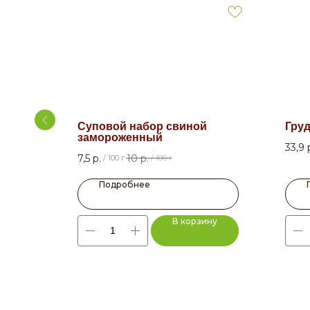
а
Суповой набор свиной
Груд
замороженный
33,9
7,5
р.
10
р.
/
100 г
/
100 г
Подробнее
ну
В корзину