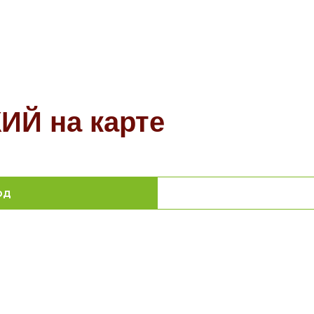
Й на карте
од