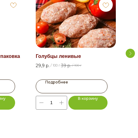
упаковка
Голубцы ленивые
Сви
29,9
р.
39
р.
42
р
/
100 г
/
100 г
Подробнее
ину
В корзину