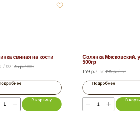
инка свиная на кости
Солянка Мясковский, 
500гр
р.
35
р.
/
100 г
/
100 г
149
р.
195
р.
/
1 уп
/
1 уп
Подробнее
Подробнее
В корзину
В корз