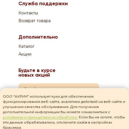
Служба поддержки
Курьеру по QR-коду или на сайте
Контакты
Возврат товара
Дополнительно
Каталог
Акции
Будьте в курсе
новых акций
ООО "АУРУМ" использует куки для обеспечения
функционирования веб-сайта, аналитики действий на веб-сайте и
Я даю согласие на
обработку своих персональных данных
улучшения качества обслуживания. Для получения
дополнительной информации Вы можете ознакомиться с
Я прочитал(а) соглашение о
политике
условиями и принципами их обработки.
Если Вы не хотите, чтобы
конфиденциальности
и принимаю его
эти данные обрабатывались, отключите cookie в настройках
браузера.