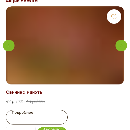
Акции месяца
Свинина мякоть
Со
42
р.
43
р.
14
/
100 г
/
100 г
Подробнее
В корзину