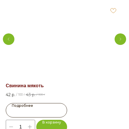
Свинина мякоть
Су
42
р.
43
р.
7,5
/
100 г
/
100 г
Подробнее
В корзину