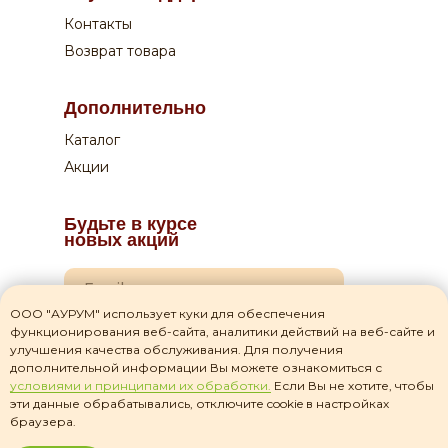
Контакты
Возврат товара
Дополнительно
Каталог
Акции
Будьте в курсе
новых акций
ООО "АУРУМ" использует куки для обеспечения
функционирования веб-сайта, аналитики действий на веб-сайте и
Я даю согласие на
обработку своих персональных данных
улучшения качества обслуживания. Для получения
дополнительной информации Вы можете ознакомиться с
Я прочитал(а) соглашение о
политике
условиями и принципами их обработки.
Если Вы не хотите, чтобы
конфиденциальности
и принимаю его
эти данные обрабатывались, отключите cookie в настройках
браузера.
Подписаться на рассылку