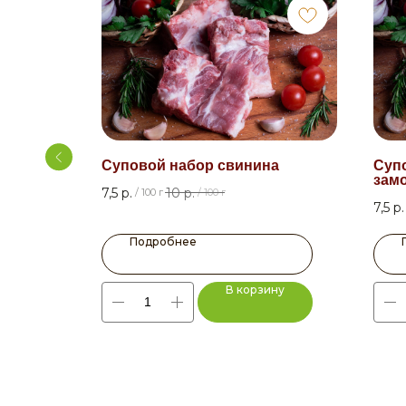
Суповой набор свинина
Суп
зам
7,5
р.
10
р.
/
100 г
/
100 г
7,5
р.
Подробнее
ну
В корзину