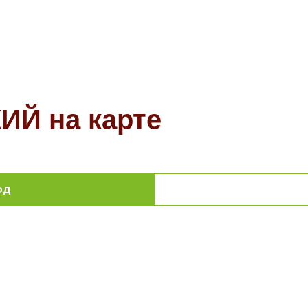
Й на карте
од