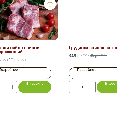
овой набор свиной
Грудинка свиная на ко
ороженный
33,9
р.
35
р.
/
100 г
/
100 г
10
р.
/
100 г
/
100 г
Подробнее
Подробнее
В корзину
В корз