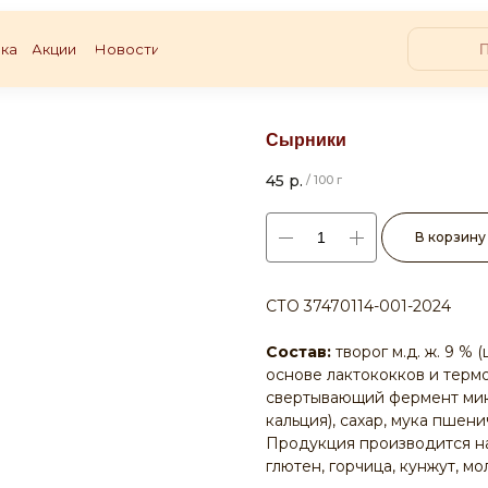
ка
Акции
Новости
Сырники
45
р.
/
100 г
В корзину
СТО 37470114-001-2024
Состав:
творог м.д. ж. 9 %
основе лактококков и терм
свертывающий фермент мик
кальция), сахар, мука пшен
Продукция производится на
глютен, горчица, кунжут, мо