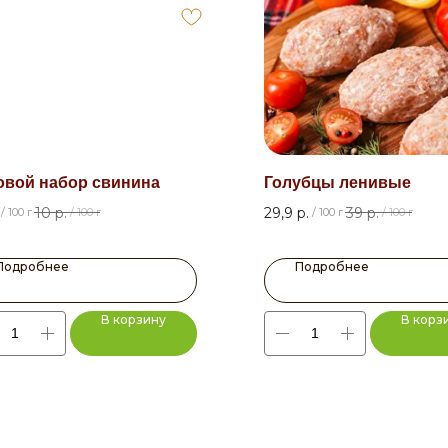
овой набор свинина
Голубцы ленивые
10
р.
29,9
р.
39
р.
/
100 г
/
100 г
/
100 г
/
100 г
Подробнее
Подробнее
В корзину
В корз