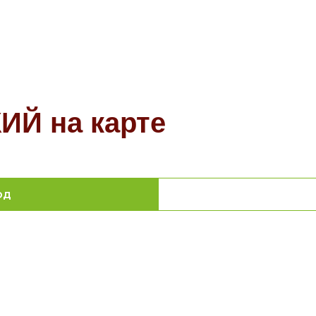
Й на карте
од