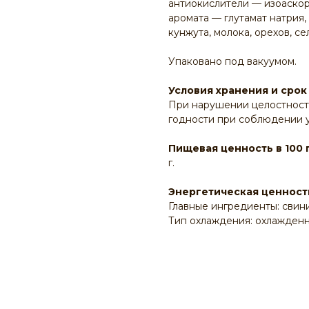
антиокислители — изоаскорб
аромата — глутамат натрия
кунжута, молока, орехов, се
Упаковано под вакуумом.
Условия хранения и срок
При нарушении целостности
годности при соблюдении у
Пищевая ценность в 100 
г.
Энергетическая ценность
Главные ингредиенты: свин
Тип охлаждения: охлажден