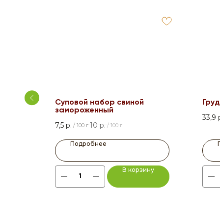
Суповой набор свиной
Груд
замороженный
33,9
7,5
р.
10
р.
/
100 г
/
100 г
Подробнее
ну
В корзину