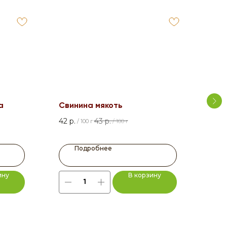
а
Свинина мякоть
Сол
500
42
р.
43
р.
/
100 г
/
100 г
149
Подробнее
ину
В корзину