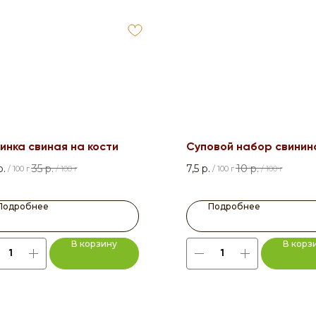
инка свиная на кости
Суповой набор свинин
р.
35
р.
7,5
р.
10
р.
/
100 г
/
100 г
/
100 г
/
100 г
Подробнее
Подробнее
В корзину
В корз