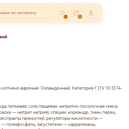
0
кий
копчено-вареный. Охлажденный. Категория Г.|ТУ 10.13.14-
ода питьевая, соль пищевая, нитритно-посолочная смесь
раски — нитрит натрия), специи: кориандр, тмин, перец
 экстракты пряностей, регуляторы кислотности —
 — полифосфаты, загустители — каррагинаны,