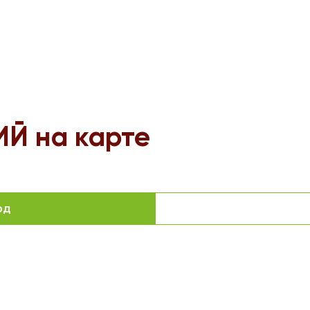
Й на карте
од