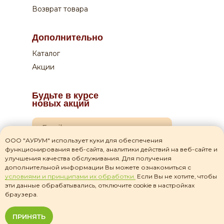
Возврат товара
Дополнительно
Каталог
Акции
Будьте в курсе
новых акций
ООО "АУРУМ" использует куки для обеспечения
функционирования веб-сайта, аналитики действий на веб-сайте и
Я даю согласие на
обработку своих персональных данных
улучшения качества обслуживания. Для получения
дополнительной информации Вы можете ознакомиться с
Я прочитал(а) соглашение о
политике
условиями и принципами их обработки.
Если Вы не хотите, чтобы
конфиденциальности
и принимаю его
эти данные обрабатывались, отключите cookie в настройках
браузера.
Подписаться на рассылку
ПРИНЯТЬ
ⓒ 2026 «Мясковский»