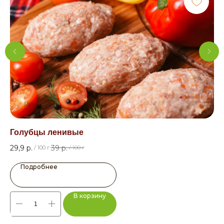
Голубцы ленивые
Су
29,9
р.
39
р.
7,5
/
100 г
/
100 г
Подробнее
В корзину