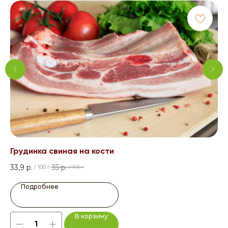
Грудинка свиная на кости
Со
33,9
р.
35
р.
14
/
100 г
/
100 г
Подробнее
В корзину