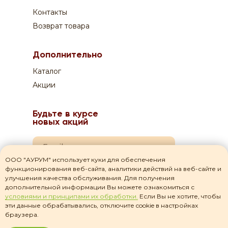
Контакты
Возврат товара
Дополнительно
Каталог
Акции
Будьте в курсе
новых акций
ООО "АУРУМ" использует куки для обеспечения
функционирования веб-сайта, аналитики действий на веб-сайте и
Я даю согласие на
обработку своих персональных данных
улучшения качества обслуживания. Для получения
дополнительной информации Вы можете ознакомиться с
Я прочитал(а) соглашение о
политике
условиями и принципами их обработки.
Если Вы не хотите, чтобы
конфиденциальности
и принимаю его
эти данные обрабатывались, отключите cookie в настройках
браузера.
Подписаться на рассылку