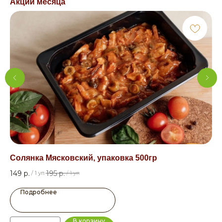
Акции месяца
Солянка Мясковский, упаковка 500гр
Св
149
р.
195
р.
42
/
1 уп
/
1 уп
Подробнее
В корзину