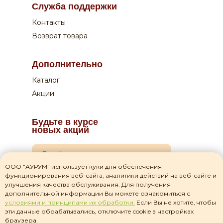
Служба поддержки
Курьеру по QR-коду или на сайте
Контакты
Возврат товара
Дополнительно
Каталог
Акции
Будьте в курсе
новых акций
ООО "АУРУМ" использует куки для обеспечения
функционирования веб-сайта, аналитики действий на веб-сайте и
Я даю согласие на
обработку своих персональных данных
улучшения качества обслуживания. Для получения
дополнительной информации Вы можете ознакомиться с
Я прочитал(а) соглашение о
политике
условиями и принципами их обработки.
Если Вы не хотите, чтобы
конфиденциальности
и принимаю его
эти данные обрабатывались, отключите cookie в настройках
браузера.