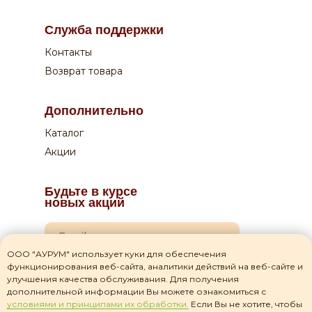
Оплата:
Служба поддержки
Курьеру по QR-коду или на сайте
Контакты
Возврат товара
Дополнительно
Каталог
Акции
Будьте в курсе
новых акций
ООО "АУРУМ" использует куки для обеспечения
функционирования веб-сайта, аналитики действий на веб-сайте и
Я даю согласие на
обработку своих персональных данных
улучшения качества обслуживания. Для получения
дополнительной информации Вы можете ознакомиться с
Я прочитал(а) соглашение о
политике
условиями и принципами их обработки.
Если Вы не хотите, чтобы
конфиденциальности
и принимаю его