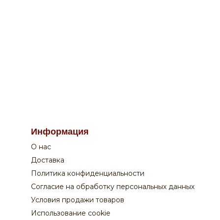
По вопросам заказа на сайте:
Информация
+7 908 762 44 09
О нас
Пн-Сб:
с 9-00 до 20-00
Вск:
с 9-00 до 19-00
Доставка
Время доставки - уточняйте у оператора
Политика конфиденциальности
Согласие на обработку персональных данных
Поддержка покупателей:
Условия продажи товаров
+7 831 210 02 82
Использование cookie