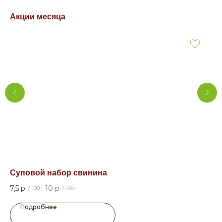
Акции месяца
Суповой набор свинина
Гр
7,5
р.
10
р.
33
/
100 г
/
100 г
Подробнее