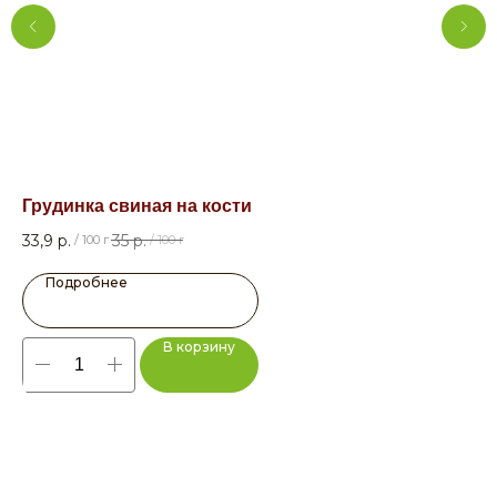
Грудинка свиная на кости
Св
33,9
р.
35
р.
42
/
100 г
/
100 г
Подробнее
В корзину