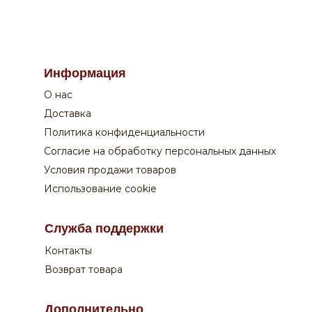
По вопросам заказа на сайте:
Информация
+7 908 762 44 09
О нас
Пн-Сб:
с 9-00 до 20-00
Вск:
с 9-00 до 19-00
Доставка
Время доставки - уточняйте у оператора
Политика конфиденциальности
Согласие на обработку персональных данных
Поддержка покупателей:
Условия продажи товаров
+7 831 210 02 82
Использование cookie
Оплата:
Служба поддержки
Курьеру по QR-коду или на сайте
Контакты
Возврат товара
Дополнительно