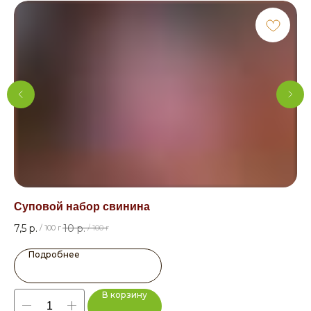
Суповой набор свинина
Го
7,5
р.
10
р.
29
/
100 г
/
100 г
Подробнее
В корзину