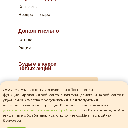
Контакты
Возврат товара
Дополнительно
Каталог
Акции
Будьте в курсе
новых акций
ООО "АУРУМ" использует куки для обеспечения
функционирования веб-сайта, аналитики действий на веб-сайте и
Я даю согласие на
обработку своих персональных данных
улучшения качества обслуживания. Для получения
дополнительной информации Вы можете ознакомиться с
Я прочитал(а) соглашение о
политике
условиями и принципами их обработки.
Если Вы не хотите, чтобы
конфиденциальности
и принимаю его
эти данные обрабатывались, отключите cookie в настройках
браузера.
Подписаться на рассылку