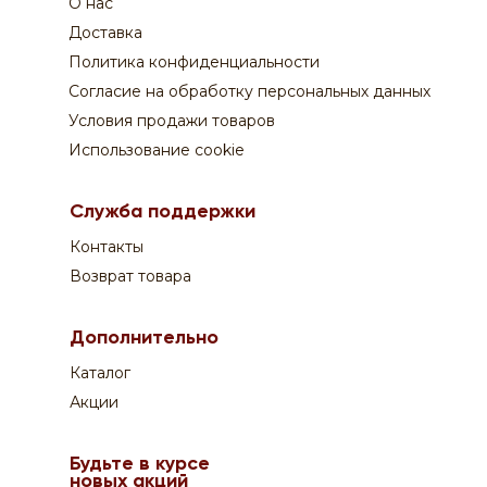
О нас
Пн-Сб:
с 9-00 до 20-00
Вск:
с 9-00 до 19-00
Доставка
Время доставки - уточняйте у оператора
Политика конфиденциальности
Согласие на обработку персональных данных
Поддержка покупателей:
Условия продажи товаров
+7 831 210 02 82
Использование cookie
Оплата:
Служба поддержки
Курьеру по QR-коду или на сайте
Контакты
Возврат товара
Дополнительно
Каталог
Акции
Будьте в курсе
новых акций