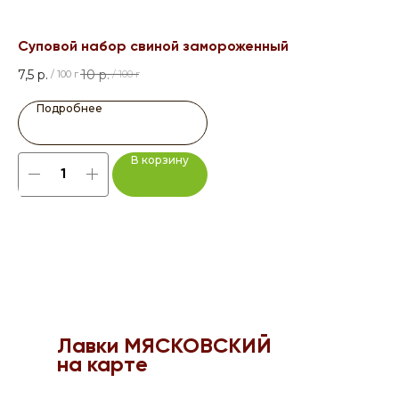
Суповой набор свиной замороженный
Св
7,5
р.
10
р.
39
/
100 г
/
100 г
Подробнее
В корзину
Лавки МЯСКОВСКИЙ
на карте