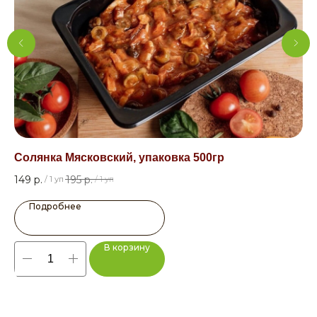
Солянка Мясковский, упаковка 500гр
Су
149
р.
195
р.
7,5
/
1 уп
/
1 уп
Подробнее
В корзину