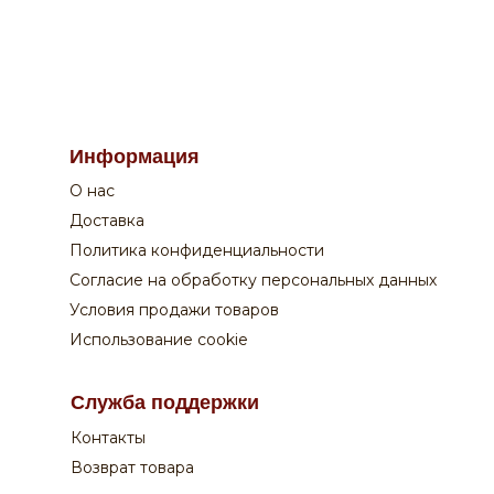
По вопросам заказа на сайте:
Информация
+7 908 762 44 09
О нас
Пн-Сб:
с 9-00 до 20-00
Вск:
с 9-00 до 19-00
Доставка
Время доставки - уточняйте у оператора
Политика конфиденциальности
Согласие на обработку персональных данных
Поддержка покупателей:
Условия продажи товаров
+7 831 210 02 82
Использование cookie
Оплата:
Служба поддержки
Курьеру по QR-коду или на сайте
Контакты
Возврат товара