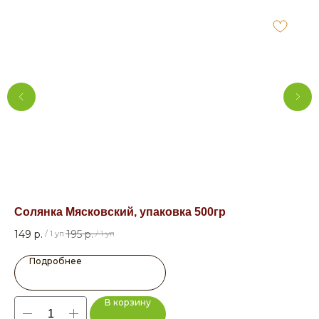
Солянка Мясковский, упаковка 500гр
Су
149
р.
195
р.
7,5
/
1 уп
/
1 уп
Подробнее
В корзину