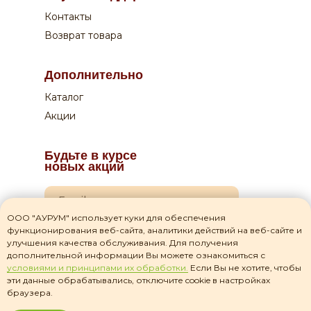
Контакты
Возврат товара
Дополнительно
Каталог
Акции
Будьте в курсе
новых акций
ООО "АУРУМ" использует куки для обеспечения
функционирования веб-сайта, аналитики действий на веб-сайте и
Я даю согласие на
обработку своих персональных данных
улучшения качества обслуживания. Для получения
дополнительной информации Вы можете ознакомиться с
Я прочитал(а) соглашение о
политике
условиями и принципами их обработки.
Если Вы не хотите, чтобы
конфиденциальности
и принимаю его
эти данные обрабатывались, отключите cookie в настройках
браузера.
Подписаться на рассылку