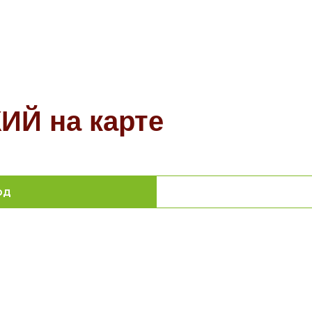
Й на карте
од