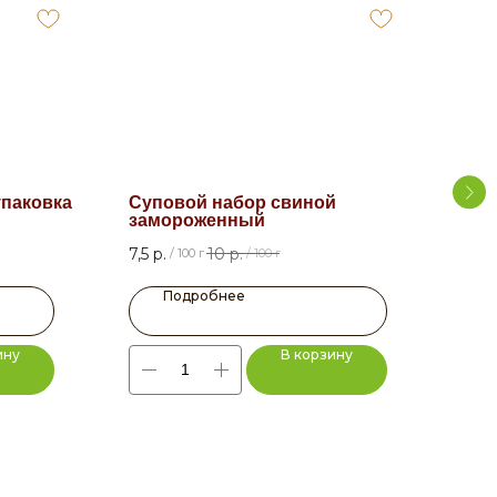
упаковка
Суповой набор свиной
Сви
замороженный
42
р
7,5
р.
10
р.
/
100 г
/
100 г
Подробнее
ину
В корзину