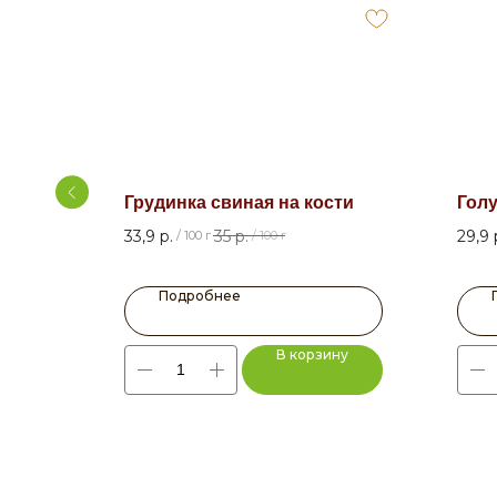
а
Грудинка свиная на кости
Гол
33,9
р.
35
р.
29,9
/
100 г
/
100 г
Подробнее
ну
В корзину