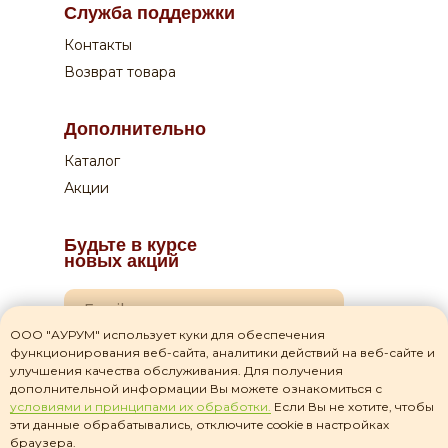
Служба поддержки
Курьеру по QR-коду или на сайте
Контакты
Возврат товара
Дополнительно
Каталог
Акции
Будьте в курсе
новых акций
ООО "АУРУМ" использует куки для обеспечения
функционирования веб-сайта, аналитики действий на веб-сайте и
Я даю согласие на
обработку своих персональных данных
улучшения качества обслуживания. Для получения
дополнительной информации Вы можете ознакомиться с
Я прочитал(а) соглашение о
политике
условиями и принципами их обработки.
Если Вы не хотите, чтобы
конфиденциальности
и принимаю его
эти данные обрабатывались, отключите cookie в настройках
браузера.