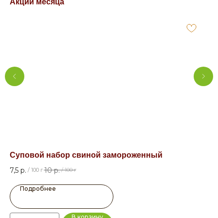
Акции месяца
Суповой набор свиной замороженный
Су
7,5
р.
10
р.
7,5
/
100 г
/
100 г
Подробнее
В корзину