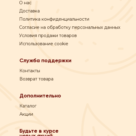
О нас
Пн-Сб:
с 9-00 до 20-00
Вск:
с 9-00 до 19-00
Доставка
Время доставки - уточняйте у оператора
Политика конфиденциальности
Согласие на обработку персональных данных
Поддержка покупателей:
Условия продажи товаров
+7 831 210 02 82
Использование cookie
Оплата:
Служба поддержки
Курьеру по QR-коду или на сайте
Контакты
Возврат товара
Дополнительно
Каталог
Акции
Будьте в курсе