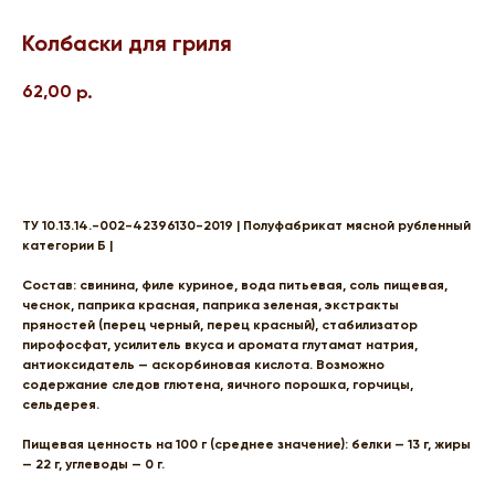
Колбаски для гриля
62,00
р.
В корзину
ТУ 10.13.14.-002-42396130-2019 | Полуфабрикат мясной рубленный
категории Б |
Состав:
свинина, филе куриное, вода питьевая, соль пищевая,
чеснок, паприка красная, паприка зеленая, экстракты
пряностей (перец черный, перец красный), стабилизатор
пирофосфат, усилитель вкуса и аромата глутамат натрия,
антиоксидатель — аскорбиновая кислота. Возможно
содержание следов глютена, яичного порошка, горчицы,
сельдерея.
Пищевая ценность на 100 г (среднее значение):
белки — 13 г, жиры
— 22 г, углеводы — 0 г.