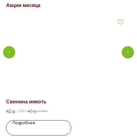
Акции месяца
Свинина мякоть
Гр
42
р.
43
р.
33
/
100 г
/
100 г
Подробнее