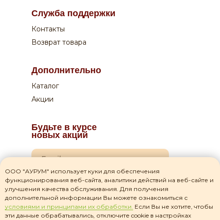
Оплата:
Служба поддержки
Курьеру по QR-коду или на сайте
Контакты
Возврат товара
Дополнительно
Каталог
Акции
Будьте в курсе
новых акций
ООО "АУРУМ" использует куки для обеспечения
функционирования веб-сайта, аналитики действий на веб-сайте и
Я даю согласие на
обработку своих персональных данных
улучшения качества обслуживания. Для получения
дополнительной информации Вы можете ознакомиться с
Я прочитал(а) соглашение о
политике
условиями и принципами их обработки.
Если Вы не хотите, чтобы
конфиденциальности
и принимаю его
эти данные обрабатывались, отключите cookie в настройках