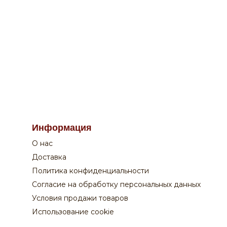
По вопросам заказа на сайте:
Информация
+7 908 762 44 09
О нас
Пн-Сб:
с 9-00 до 20-00
Вск:
с 9-00 до 19-00
Доставка
Время доставки - уточняйте у оператора
Политика конфиденциальности
Согласие на обработку персональных данных
Поддержка покупателей:
Условия продажи товаров
+7 831 210 02 82
Использование cookie