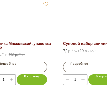
нка Мясковский, упаковка
Суповой набор свини
р
7,5
р.
10
р.
/
100 г
/
100 г
.
195
р.
/
1 уп
/
1 уп
Подробнее
Подробнее
В корзину
В корз