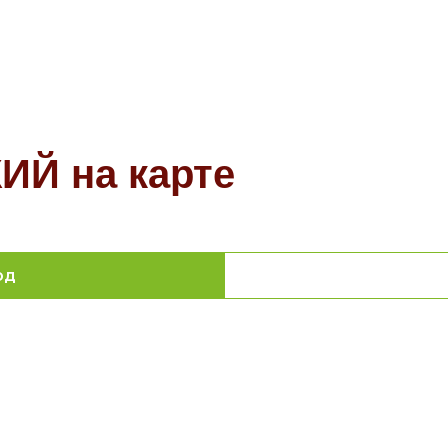
Й на карте
од