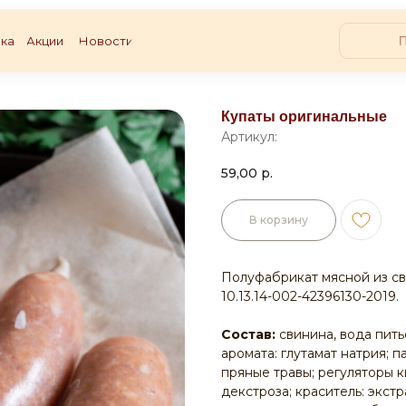
ка
Акции
Новости
Купаты оригинальные
Артикул:
59,00
р.
В корзину
Полуфабрикат мясной из св
10.13.14-002-42396130-2019.
Состав:
свинина, вода пить
аромата: глутамат натрия; п
пряные травы; регуляторы ки
декстроза; краситель: экст