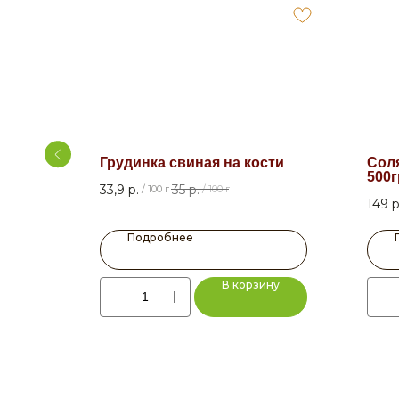
Грудинка свиная на кости
Соля
500г
33,9
р.
35
р.
/
100 г
/
100 г
149
р
Подробнее
ну
В корзину