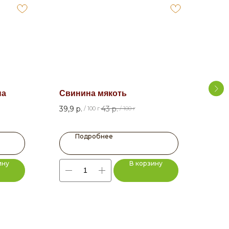
на
Свинина мякоть
Суп
зам
39,9
р.
43
р.
/
100 г
/
100 г
7,5
р
Подробнее
ину
В корзину