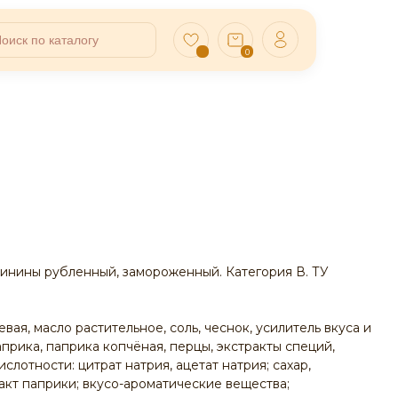
0
инины рубленный, замороженный. Категория В. ТУ
евая, масло растительное, соль, чеснок, усилитель вкуса и
априка, паприка копчёная, перцы, экстракты специй,
слотности: цитрат натрия, ацетат натрия; сахар,
ракт паприки; вкусо-ароматические вещества;